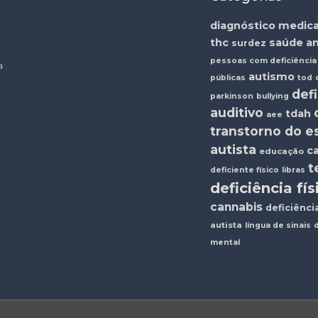
diagnóstico
medic
thc
saúde
an
surdez
pessoas com deficiência
a
autismo
públicas
tod
def
parkinson
bullying
auditivo
tdah
aee
transtorno do e
autista
ca
educação
t
deficiente físico
libras
deficiência fís
cannabis
deficiênci
autista
língua de sinais
d
mental