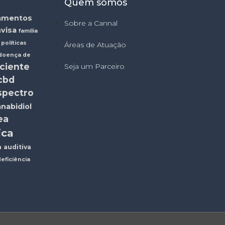
Quem somos
amentos
Sobre a Cannal
visa
família
políticas
Áreas de Atuação
doença de
iciente
Seja um Parceiro
cbd
spectro
nabidiol
ea
ica
a auditiva
eficiência