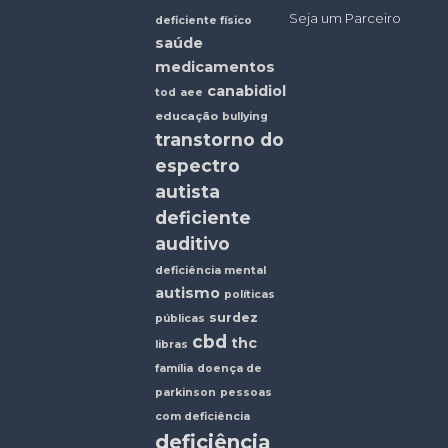
Seja um Parceiro
deficiente físico
saúde
medicamentos
canabidiol
tod
aee
educação
bullying
transtorno do
espectro
autista
deficiente
auditivo
deficiência mental
autismo
políticas
surdez
públicas
cbd
thc
libras
família
doença de
parkinson
pessoas
com deficiência
deficiência