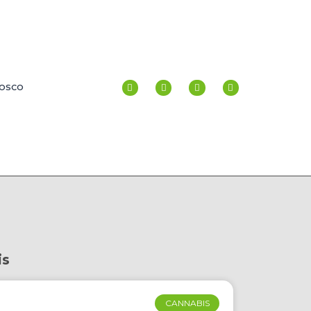
NOSCO
is
CANNABIS