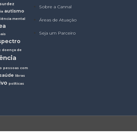
surdez
Sobre a Cannal
autismo
ia
ciência mental
Áreas de Atuação
ea
Seja um Parceiro
nais
spectro
g
doença de
iência
co
pessoas com
saúde
libras
ivo
políticas