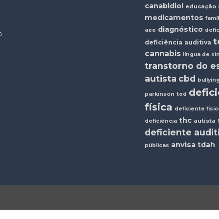
canabidiol
educação
medicamentos
famíl
diagnóstico
aee
defi
a
t
deficiência auditiva
cannabis
língua de si
transtorno do e
autista
cbd
bullyin
defic
parkinson
tod
física
deficiente físi
thc
autista
deficiência
deficiente audit
anvisa
tdah
públicas