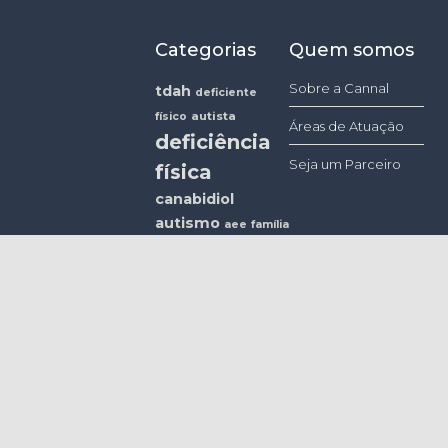
Categorias
Quem somos
Sobre a Cannal
tdah
deficiente
autista
físico
Áreas de Atuação
deficiência
Seja um Parceiro
física
canabidiol
autismo
aee
família
thc
educação
diagnóstico
língua
de sinais
deficiência
cannabis
auditiva
deficiente
libras
auditivo
anvisa
saúde
pessoas com
surdez
deficiência