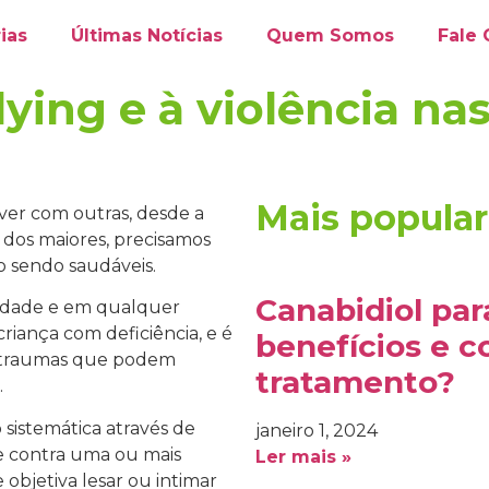
ias
Últimas Notícias
Quem Somos
Fale
ying e à violência nas
Mais popula
er com outras, desde a
 dos maiores, precisamos
o sendo saudáveis.
Canabidiol par
idade e em qualquer
iança com deficiência, e é
benefícios e 
ar traumas que podem
tratamento?
.
 sistemática através de
janeiro 1, 2024
rre contra uma ou mais
Ler mais »
objetiva lesar ou intimar