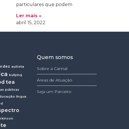
particulares que podem
Ler mais »
abril 15, 2022
Quem somos
urdez
autista
Sobre a Cannal
ica
bullying
Áreas de Atuação
bd
tea
cas públicas
Seja um Parceiro
ducação
língua
od
spectro
rkinson
nte