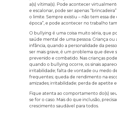
a(s) vítima(s). Pode acontecer virtualme
e escalonar, pode ser apenas “brincadeir
o limite. Sempre existiu – não tem essa de
época”, e pode acontecer no trabalho ta
O bullying é uma coisa muito séria, que p
saúde mental de uma pessoa. Criança ou 
infância, quando a personalidade da pess
ser mais grave, é um problema que deve se
prevenido e combatido. Nas crianças pode s
quando o bullying ocorre, os sinais aparece
irritabilidade; falta de vontade ou medo de 
frequentes; queda de rendimento na esco
amizades; irritabilidade; perda de apetite e
Fique atenta ao comportamento do(s) seu(s
se for o caso. Mais do que inclusão, preci
crescimento saudável para todos.