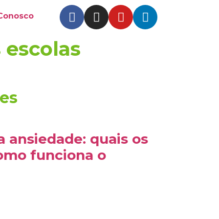
 Conosco
 escolas
res
a ansiedade: quais os
como funciona o