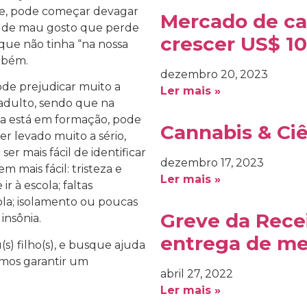
nte, pode começar devagar
Mercado de ca
a” de mau gosto que perde
crescer US$ 10
 que não tinha “na nossa
mbém.
dezembro 20, 2023
ode prejudicar muito a
Ler mais »
adulto, sendo que na
oa está em formação, pode
Cannabis & Ci
r levado muito a sério,
er mais fácil de identificar
dezembro 17, 2023
m mais fácil: tristeza e
Ler mais »
ir à escola; faltas
la; isolamento ou poucas
Greve da Recei
 insônia.
entrega de m
) filho(s), e busque ajuda
samos garantir um
abril 27, 2022
Ler mais »