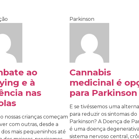
ção
Parkinson
bate ao
Cannabis
lying e à
medicinal é op
lência nas
para Parkinson
olas
E se tivéssemos uma alterna
para reduzir os sintomas do
 nossas crianças começam
Parkinson? A Doença de Pa
iver com outras, desde a
é uma doença degenerativ
 dos mais pequeninhos até
sistema nervoso central, crô