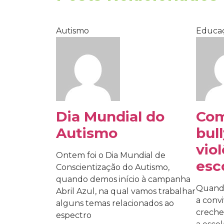
Autismo
Educa
Dia Mundial do
Com
Autismo
bul
vio
Ontem foi o Dia Mundial de
esc
Conscientização do Autismo,
quando demos início à campanha
Quando
Abril Azul, na qual vamos trabalhar
a conv
alguns temas relacionados ao
creche
espectro