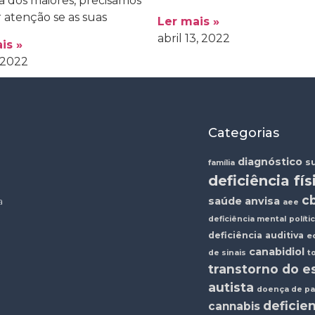
la dos maiores, precisamos
 atenção se as suas
Ler mais »
abril 13, 2022
is »
, 2022
Categorias
diagnóstico
s
família
deficiência fís
c
a
saúde
anvisa
aee
deficiência mental
políti
deficiência auditiva
e
canabidiol
de sinais
t
transtorno do e
autista
doença de pa
deficie
cannabis