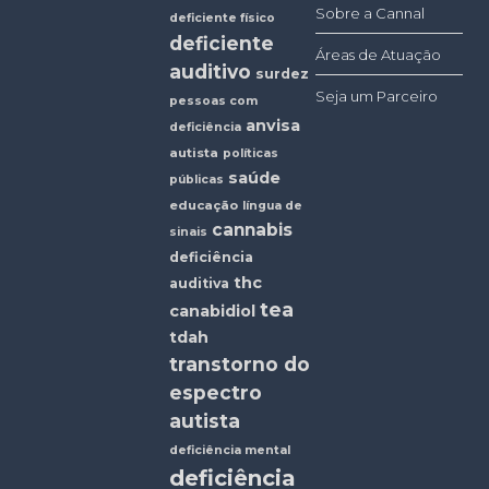
Sobre a Cannal
deficiente físico
deficiente
Áreas de Atuação
auditivo
surdez
Seja um Parceiro
pessoas com
anvisa
deficiência
autista
políticas
saúde
públicas
educação
língua de
cannabis
sinais
deficiência
thc
auditiva
tea
canabidiol
tdah
transtorno do
espectro
autista
deficiência mental
deficiência