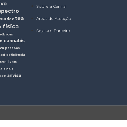
ivo
Sobre a Cannal
spectro
tea
Áreas de Atuação
surdez
 física
Seja um Parceiro
públicas
cannabis
o
iva
pessoas
tod
deficiência
nson
libras
de sinais
anvisa
aee