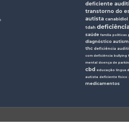
deficiente audit
transtorno do e
autista
canabidiol
a
deficiência
tdah
saúde
família
políticas 
diagnóstico
autism
thc
deficiência audit
com deficiência
bullying
mental
doença de parki
cbd
educação
língua 
autista
deficiente físico
medicamentos