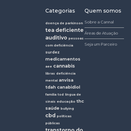
Categorias
Quem somos
Sobre a Cannal
doença de parkinson
tea
deficiente
Áreas de Atuação
auditivo
pessoas
Seja um Parceiro
com deficiência
surdez
medicamentos
cannabis
aee
libras
deficiência
anvisa
mental
tdah
canabidiol
família
tod
língua de
thc
educação
sinais
saúde
bullying
cbd
políticas
públicas
transtorno do