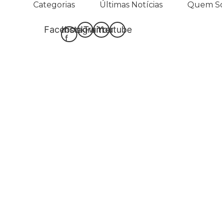
Categorias
Últimas Notícias
Quem S
Skip
to
content
Facebook-
Instagram
Twitter
Youtube
f