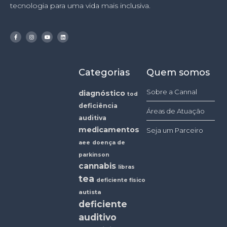
tecnologia para uma vida mais inclusiva.
Categorias
Quem somos
Sobre a Cannal
diagnóstico
tod
deficiência
Áreas de Atuação
auditiva
medicamentos
Seja um Parceiro
aee
doença de
parkinson
cannabis
libras
tea
deficiente físico
autista
deficiente
auditivo