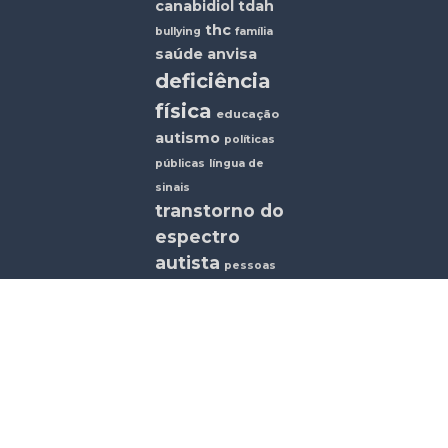
canabidiol
tdah
thc
bullying
família
saúde
anvisa
deficiência
física
educação
autismo
políticas
públicas
língua de
sinais
transtorno do
espectro
autista
pessoas
com deficiência
deficiência mental
cbd
surdez
© Todos os direitos reservados