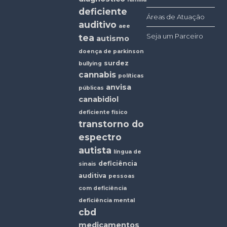
deficiente
Áreas de Atuação
auditivo
aee
Seja um Parceiro
tea
autismo
doença de parkinson
surdez
bullying
cannabis
políticas
anvisa
públicas
canabidiol
deficiente físico
transtorno do
espectro
autista
língua de
deficiência
sinais
auditiva
pessoas
com deficiência
deficiência mental
cbd
medicamentos